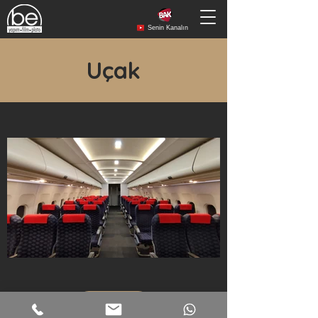
Senin Kanalın
Uçak
More...