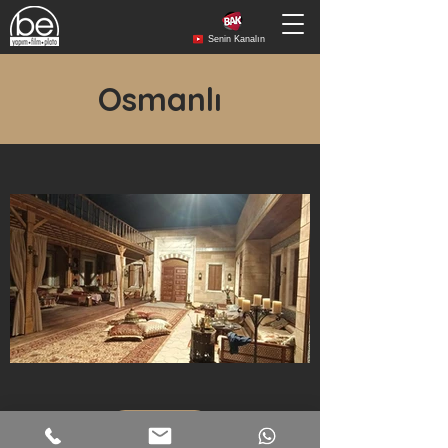
Senin Kanalın
Osmanlı
More...