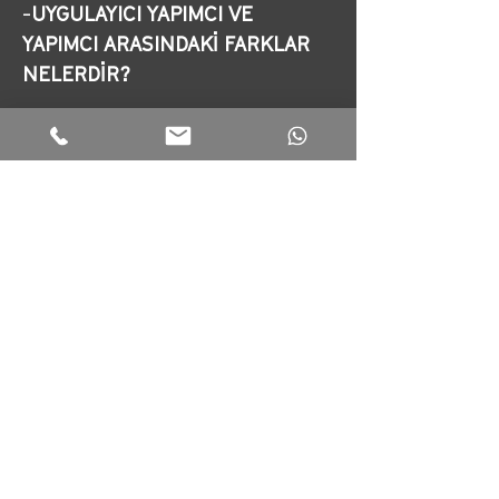
-
UYGULAYICI YAPIMCI VE 
YAPIMCI ARASINDAKİ FARKLAR 
NELERDİR?
TUNCAY ÖTER:
 Uygulayıcı 
Yapımcı, projenin sahadaki 
uygulamalarından sorumludur.
Yapımcı işin sahibi ve genellikle 
daha bilgili bir kişidir. İkisi 
arasındaki işbirliği büyük öneme 
sahiptir.
-
YÖNETMENİN SEÇİM SÜRECİNİ 
NASIL DEĞERLENDİRİRSİNİZ?
TUNCAY ÖTER:
 Yönetmeni 
genellikle Yapımcı seçer, ancak 