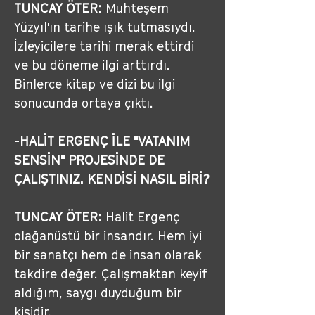
TUNCAY ÖTER:
 Muhteşem 
Yüzyıl'ın tarihe ışık tutmasıydı. 
İzleyicilere tarihi merak ettirdi 
ve bu döneme ilgi arttırdı. 
Binlerce kitap ve dizi bu ilgi 
sonucunda ortaya çıktı.
-
HALİT ERGENÇ İLE "VATANIM 
SENSİN" PROJESİNDE DE 
ÇALIŞTINIZ. KENDİSİ NASIL BİRİ?
TUNCAY ÖTER:
 Halit Ergenç 
olağanüstü bir insandır. Hem iyi 
bir sanatçı hem de insan olarak 
takdire değer. Çalışmaktan keyif 
aldığım, saygı duyduğum bir 
kişidir.