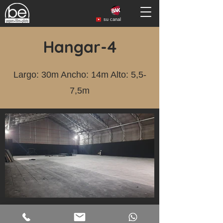
su canal
Hangar-4
Largo: 30m Ancho: 14m Alto: 5,5-
7,5m