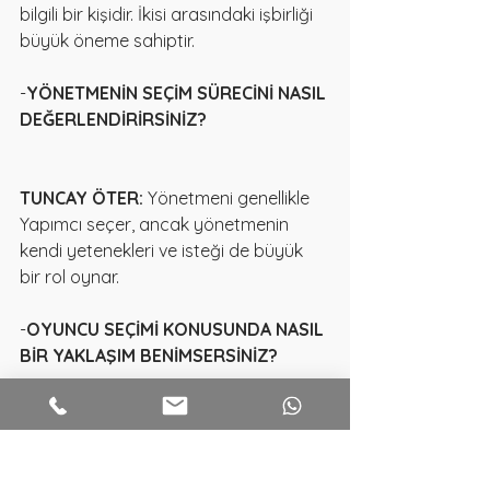
bilgili bir kişidir. İkisi arasındaki işbirliği 
büyük öneme sahiptir.
-
YÖNETMENİN SEÇİM SÜRECİNİ NASIL 
DEĞERLENDİRİRSİNİZ?
TUNCAY ÖTER:
 Yönetmeni genellikle 
Yapımcı seçer, ancak yönetmenin 
kendi yetenekleri ve isteği de büyük 
bir rol oynar.
-
OYUNCU SEÇİMİ KONUSUNDA NASIL 
BİR YAKLAŞIM BENİMSERSİNİZ?
TUNCAY ÖTER: 
Oyuncu seçimi 
genellikle bir ekip çalışmasıdır. Herkes 
oyuncu seçimine katkıda bulunabilir, 
ve oyuncunun yetenekleri ve 