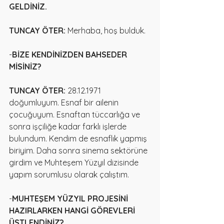
GELDİNİZ.
TUNCAY ÖTER:
 Merhaba, hoş bulduk.
-
BİZE KENDİNİZDEN BAHSEDER 
MİSİNİZ?
TUNCAY ÖTER:
 28.12.1971 
doğumluyum. Esnaf bir ailenin 
çocuğuyum. Esnaftan tüccarlığa ve 
sonra işçiliğe kadar farklı işlerde 
bulundum. Kendim de esnaflık yapmış 
biriyim. Daha sonra sinema sektörüne 
girdim ve Muhteşem Yüzyıl dizisinde 
yapım sorumlusu olarak çalıştım.
-
MUHTEŞEM YÜZYIL PROJESİNİ 
HAZIRLARKEN HANGİ GÖREVLERİ 
ÜSTLENDİNİZ?