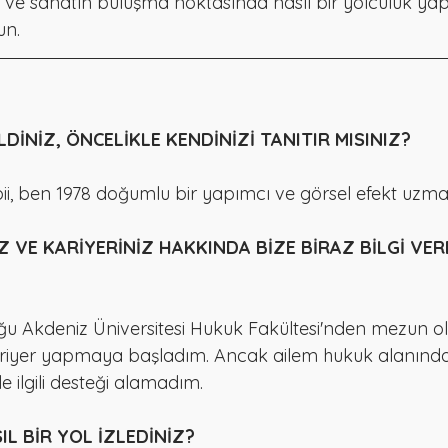
i ve sanatın buluşma noktasında nasıl bir yolculuk yapı
un.
DİNİZ, ÖNCELİKLE KENDİNİZİ TANITIR MISINIZ?
bii, ben 1978 doğumlu bir yapımcı ve görsel efekt uzma
İZ VE KARİYERİNİZ HAKKINDA BİZE BİRAZ BİLGİ VERE
ğu Akdeniz Üniversitesi Hukuk Fakültesi'nden mezun o
kariyer yapmaya başladım. Ancak ailem hukuk alanında
le ilgili desteği alamadım.
L BİR YOL İZLEDİNİZ?