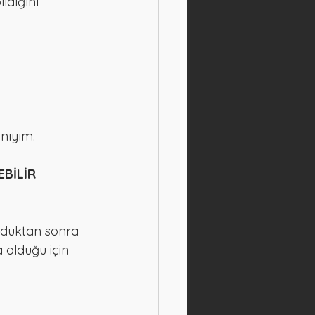
ldığını 
nıyım.
BİLİR 
lduktan sonra 
 olduğu için 