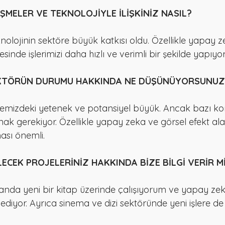
İŞMELER VE TEKNOLOJİYLE İLİŞKİNİZ NASIL?
nolojinin sektöre büyük katkısı oldu. Özellikle yapay z
esinde işlerimizi daha hızlı ve verimli bir şekilde yapıyo
SEKTÖRÜN DURUMU HAKKINDA NE DÜŞÜNÜYORSUNUZ
kemizdeki yetenek ve potansiyel büyük. Ancak bazı k
nak gerekiyor. Özellikle yapay zeka ve görsel efekt a
ası önemli.
ECEK PROJELERİNİZ HAKKINDA BİZE BİLGİ VERİR M
anda yeni bir kitap üzerinde çalışıyorum ve yapay zeka i
ediyor. Ayrıca sinema ve dizi sektöründe yeni işlere d