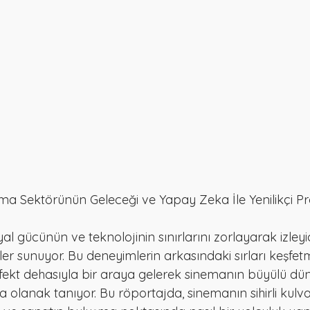
de Sinema Sektörünün Geleceği ve Yapay Zeka İle Yenilikçi Pr
l gücünün ve teknolojinin sınırlarını zorlayarak izleyic
r sunuyor. Bu deneyimlerin arkasındaki sırları keşfetm
fekt dehasıyla bir araya gelerek sinemanın büyülü dün
olanak tanıyor. Bu röportajda, sinemanın sihirli kulva