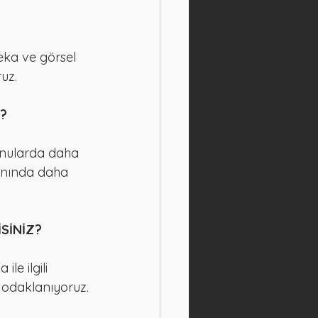
eka ve görsel 
ruz.
?
onularda daha 
lanında daha 
İSİNİZ?
le ilgili 
e odaklanıyoruz.