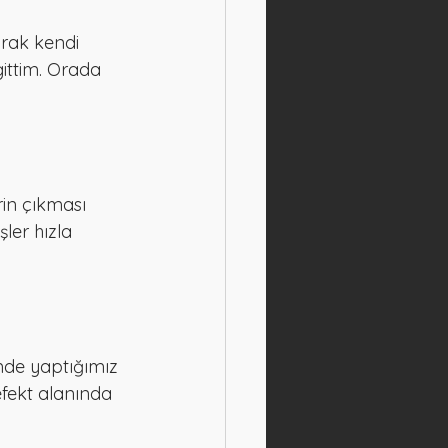
arak kendi 
ittim. Orada 
rin çıkması 
ler hızla 
lmde yaptığımız 
efekt alanında 