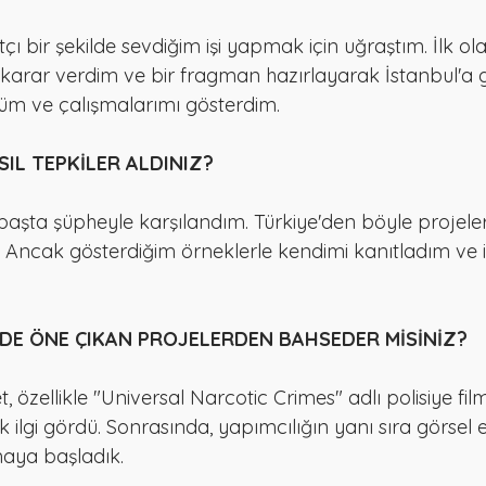
tçı bir şekilde sevdiğim işi yapmak için uğraştım. İlk ol
karar verdim ve bir fragman hazırlayarak İstanbul'a g
üm ve çalışmalarımı gösterdim.
SIL TEPKİLER ALDINIZ?
 başta şüpheyle karşılandım. Türkiye'den böyle projele
 Ancak gösterdiğim örneklerle kendimi kanıtladım ve iş
ERDE ÖNE ÇIKAN PROJELERDEN BAHSEDER MİSİNİZ?
t, özellikle "Universal Narcotic Crimes" adlı polisiye fi
k ilgi gördü. Sonrasında, yapımcılığın yanı sıra görsel 
aya başladık.