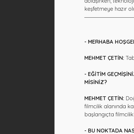
dolaşırken, teknoloj
keşfetmeye hazır ol
- MERHABA HOŞGEL
MEHMET ÇETİN:
 Ta
- EĞİTİM GEÇMİŞİN
MİSİNİZ?
MEHMET ÇETİN:
 Do
filmcilik alanında 
başlangıçta filmcilik
- BU NOKTADA NASI