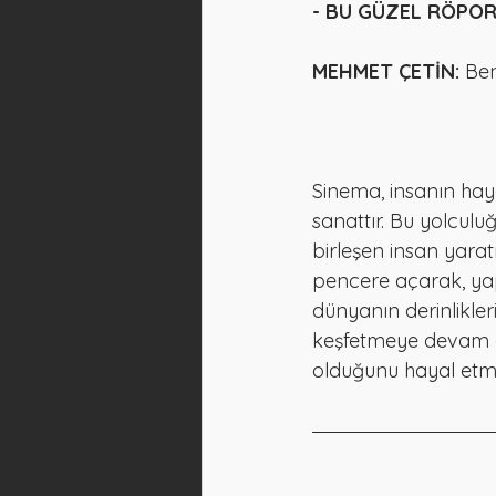
- BU GÜZEL RÖPOR
MEHMET ÇETİN:
 Be
Sinema, insanın hay
sanattır. Bu yolculu
birleşen insan yarat
pencere açarak, yap
dünyanın derinlikle
keşfetmeye devam e
olduğunu hayal et