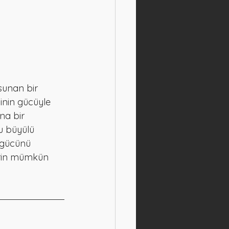
sunan bir 
inin gücüyle 
na bir 
u büyülü 
 gücünü 
erin mümkün 