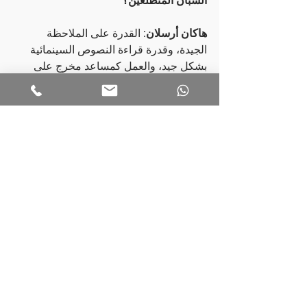
هاكان أرسلان:
 القدرة على الملاحظة 
الجيدة، وقدرة قراءة النصوص السينمائية 
بشكل جيد، والعمل كمساعد مخرج على 
المجموعة وملاحظة الإخراج ومشاهدة كل 
شيء من حولك، بما في ذلك الممثلين. إذا 
قرروا اتباع هذا المسار، فإن ذلك سيكون 
جيدًا بالنسبة لهم. كلما تجمعوا بين المزيد من 
الخبرات، سيكون بإمكانهم إيجاد المزيد من 
الحلول واستخدام لغات متعددة. أو ربما لا 
يكونون يختارون هذا النهج، يعتمد ذلك على 
المخرج نفسه أو الأفراد. ولكن كلما قموا 
بجمع المزيد من الملاحظات، سيكون لديهم 
المزيد من المواد للإبداع.
-شكرًا كثيرًا، استاذ. نشكرك على هذا الحوار.
هاكان أرسلان:
 أنا أشكركم، كونوا بخير. 